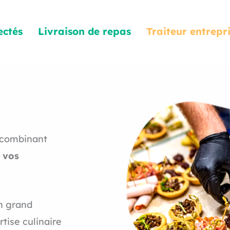
ectés
Livraison de repas
Traiteur entrepr
, combinant
r
vos
un grand
tise culinaire