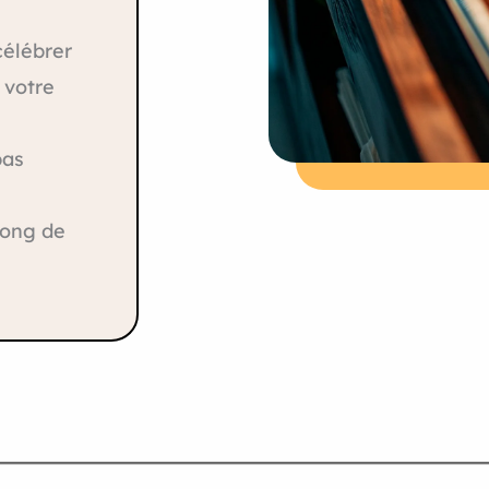
célébrer
 votre
pas
long de