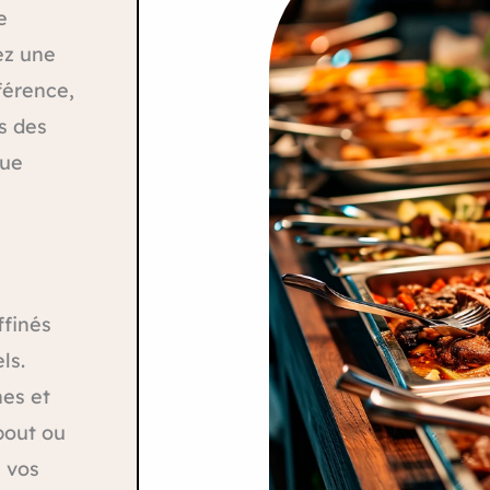
e
ez une
férence,
s des
que
ffinés
ls.
hes et
bout ou
 vos